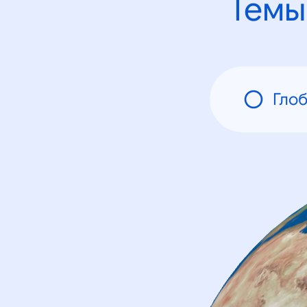
Темы
Гло