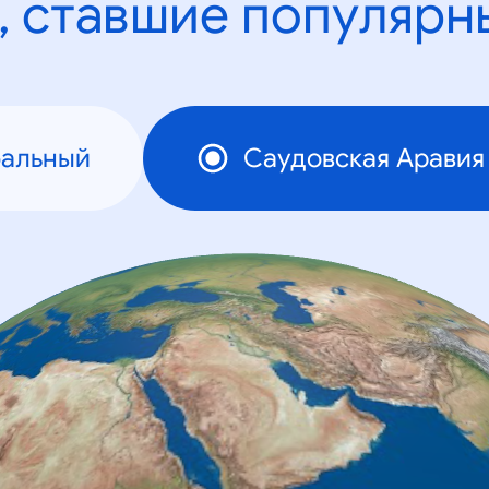
, ставшие популярн
бальный
Саудовская Аравия