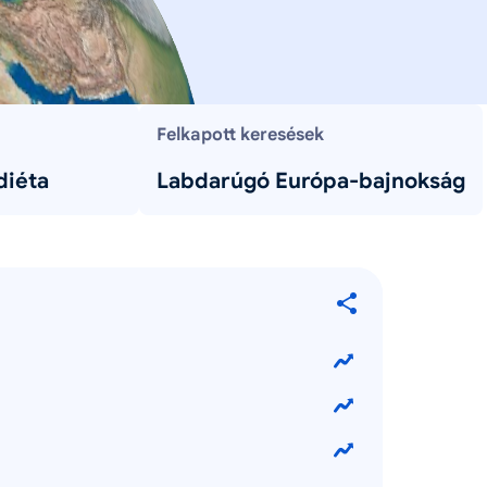
Felkapott keresések
diéta
Labdarúgó Európa-bajnokság