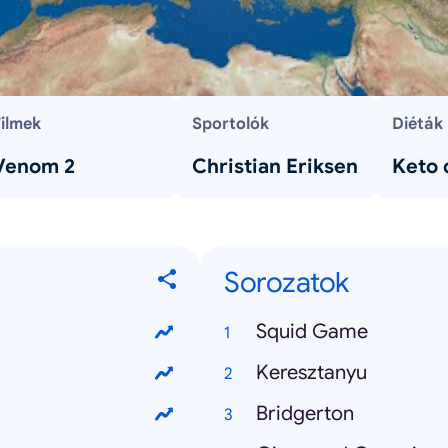
Filmek
Sportolók
Diéták
Venom 2
Christian Eriksen
Keto 
Sorozatok
Squid Game
Keresztanyu
Bridgerton