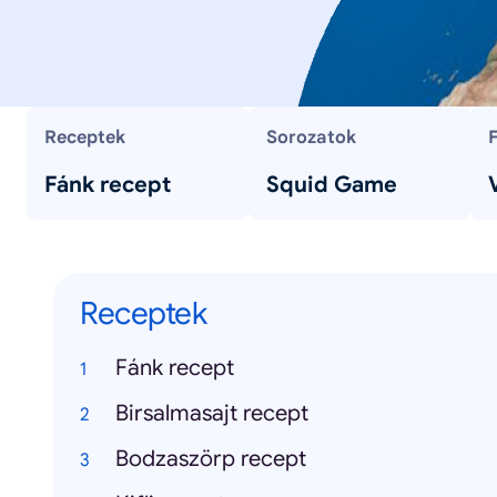
Receptek
Sorozatok
Fánk recept
Squid Game
Receptek
Fánk recept
Birsalmasajt recept
Bodzaszörp recept