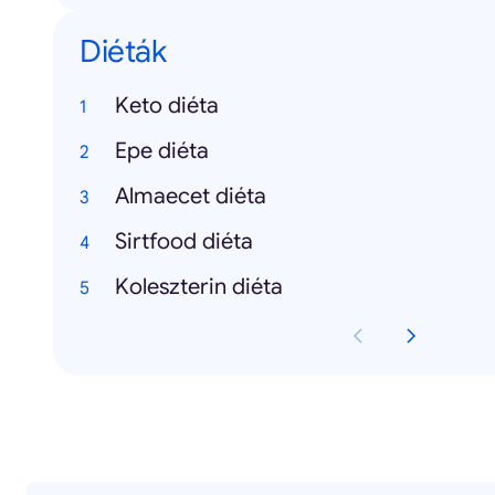
Diéták
Keto diéta
Epe diéta
Almaecet diéta
Sirtfood diéta
Koleszterin diéta