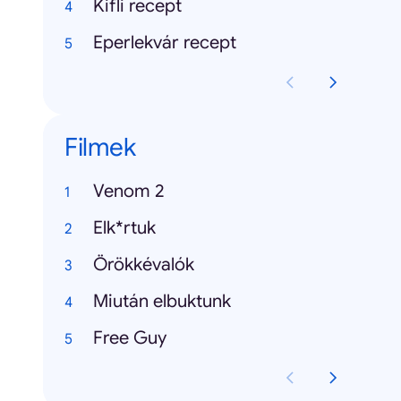
Kifli recept
Eperlekvár recept
Filmek
Venom 2
Elk*rtuk
Örökkévalók
Miután elbuktunk
Free Guy