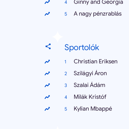
Ginny and Georgia
A nagy pénzrablás
Sportolók
Christian Eriksen
Szilágyi Áron
Szalai Ádám
Milák Kristóf
Kylian Mbappé