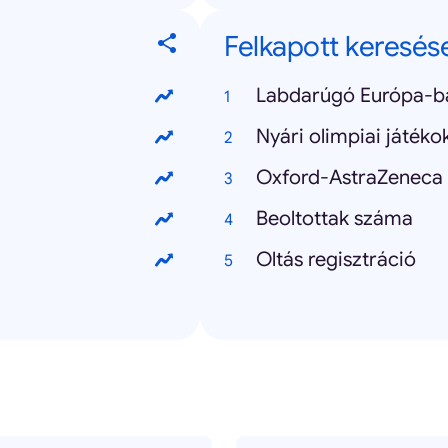
Felkapott keresés
Labdarúgó Európa-b
Nyári olimpiai játéko
Oxford-AstraZeneca 
Beoltottak száma
Oltás regisztráció