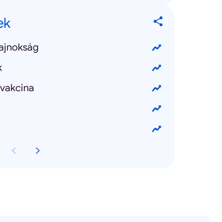
ek
ajnokság
k
vakcina