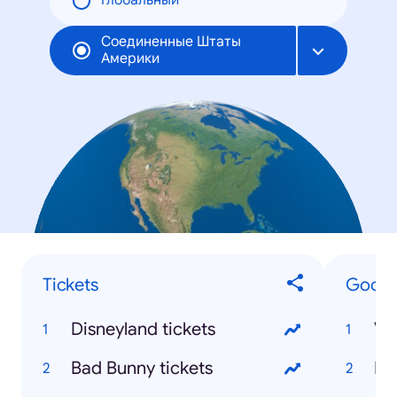
Глобальный
Соединенные Штаты
Америки
Tickets
Google
Disneyland tickets
Bad Bunny tickets