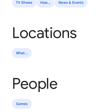
TV Shows
How...
News & Events
Locations
What...
People
Games