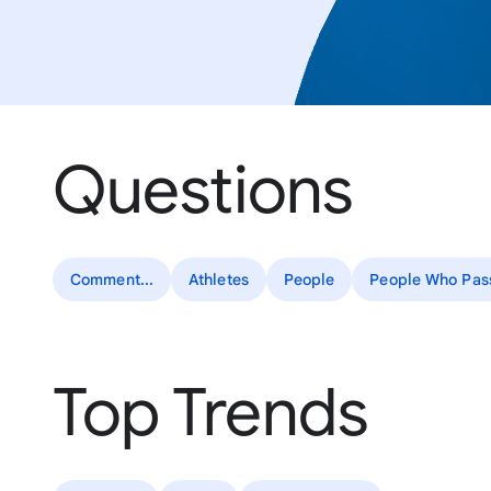
Questions
Comment...
Athletes
People
People Who Pas
Top Trends