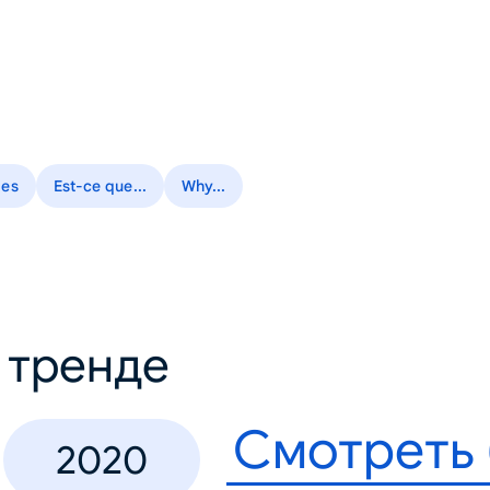
ies
Est-ce que...
Why...
в тренде
Смотреть
2020