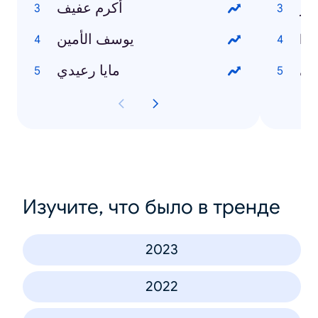
نار
أكرم عفيف
يوسف الأمين
Ho
في
مايا رعيدي
Изучите, что было в тренде
2023
2022