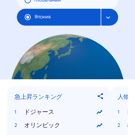
Глобальный
Япония
急上昇ランキング
人物
ドジャース
田
オリンピック
松