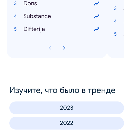
Dons
Ju
Substance
An
Difterija
Al
Изучите, что было в тренде
2023
2022