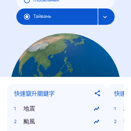
Глобальный
Тайвань
快速竄升關鍵字
快速
地震
林
颱風
李