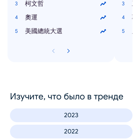
柯文哲
王
奧運
郭
美國總統大選
周
Изучите, что было в тренде
2023
2022