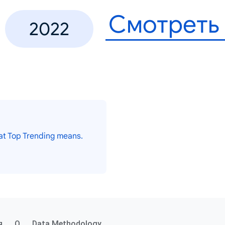
Смотреть
2022
at Top Trending means.
я
О
Data Methodology