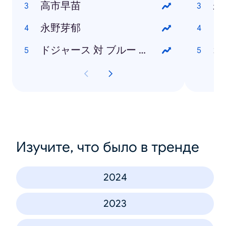
高市早苗
未
永野芽郁
ヨ
ドジャース 対 ブルー ジェイズ
Изучите, что было в тренде
2024
2023