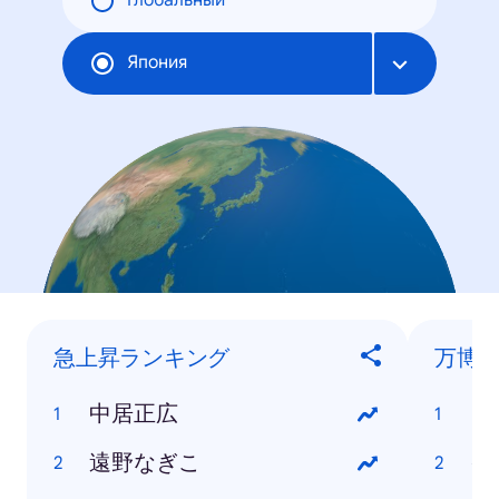
Глобальный
Япония
急上昇ランキング
万博
中居正広
ク
遠野なぎこ
イ