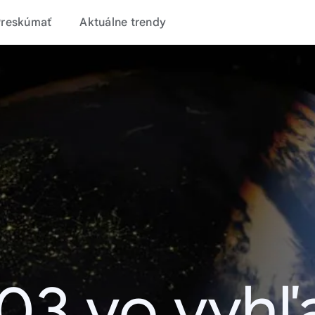
Preskúmať
Aktuálne trendy
03 vo vyhľ