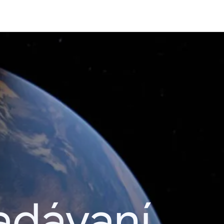
adávaní