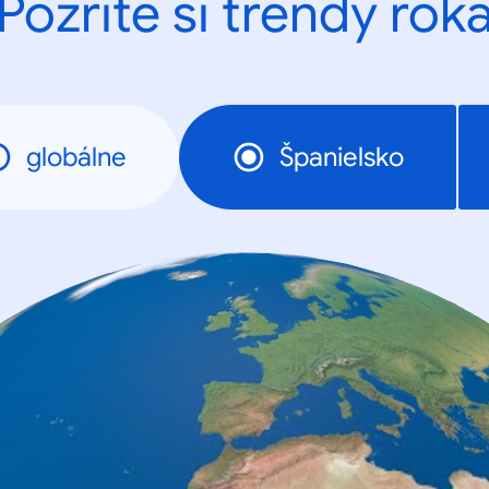
Pozrite si trendy rok
globálne
Španielsko