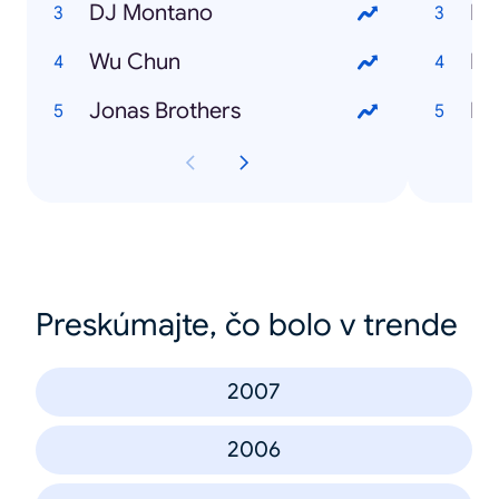
DJ Montano
Pi
Wu Chun
No
Jonas Brothers
El 
Preskúmajte, čo bolo v trende
2007
2006