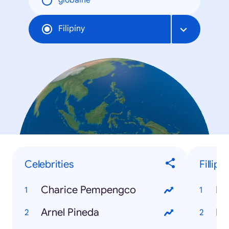
globálne
Filipíny
Celebrities
Fillip
Charice Pempengco
Fl
Arnel Pineda
Ib