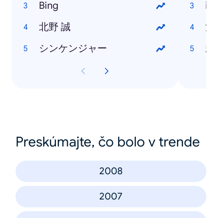
Bing
iP
北野 誠
渋
シンケンジャー
新
Preskúmajte, čo bolo v trende
2008
2007