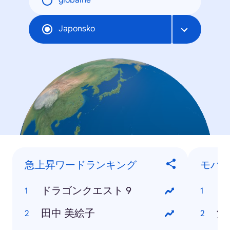
globálne
Japonsko
急上昇ワードランキング
モバ
ドラゴンクエスト 9
ド
田中 美絵子
酒