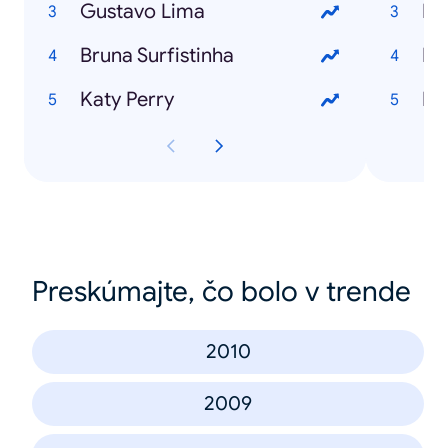
Gustavo Lima
Dd
Bruna Surfistinha
Re
Katy Perry
In
Preskúmajte, čo bolo v trende
2010
2009