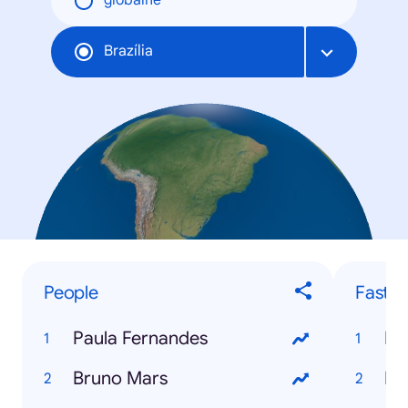
globálne
Brazília
People
Fastes
Paula Fernandes
Fa
Bruno Mars
Bb