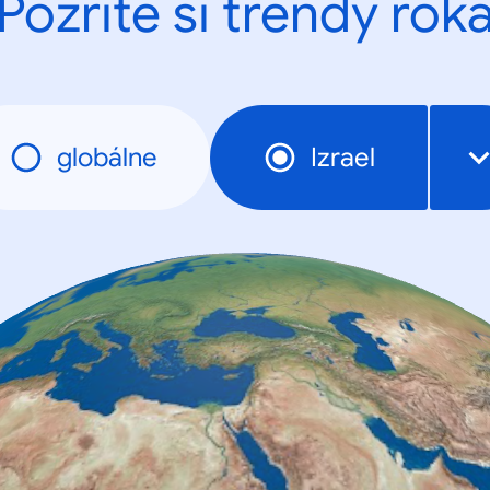
Pozrite si trendy rok
globálne
Izrael