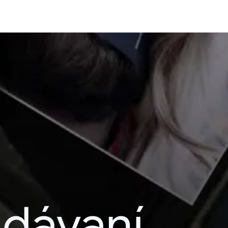
adávaní