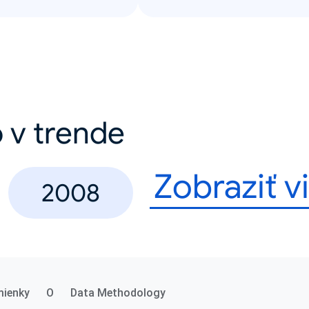
 v trende
Zobraziť v
2008
ienky
O
Data Methodology