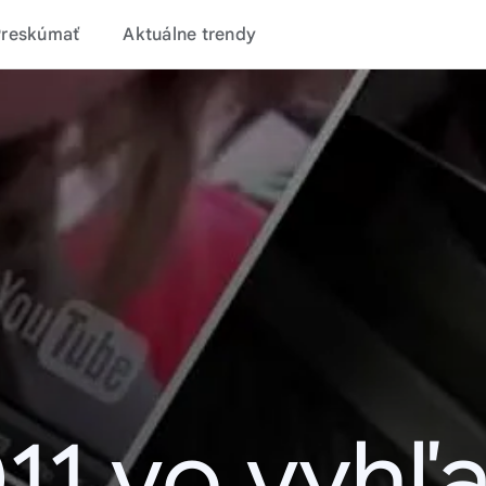
Preskúmať
Aktuálne trendy
11 vo vyhľ