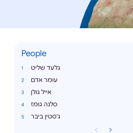
People
גלעד שליט
עומר אדם
אייל גולן
סלנה גומז
ג'סטין ביבר