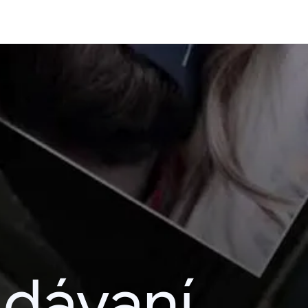
adávaní