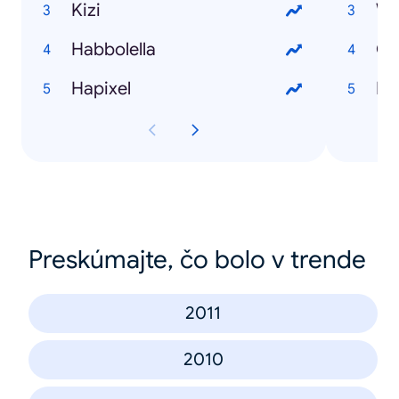
Kizi
Wh
Habbolella
On
Hapixel
PS
Preskúmajte, čo bolo v trende
2011
2010