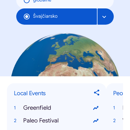
globálne
Švajčiarsko
Local Events
Peopl
Greenfield
Fe
Paleo Festival
Wh