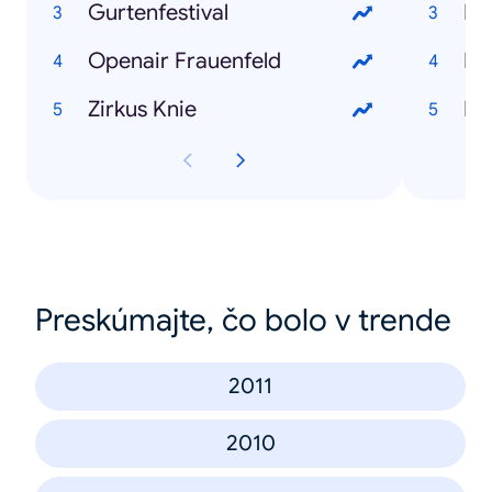
Gurtenfestival
Mi
Openair Frauenfeld
Di
Zirkus Knie
Ka
Preskúmajte, čo bolo v trende
2011
2010