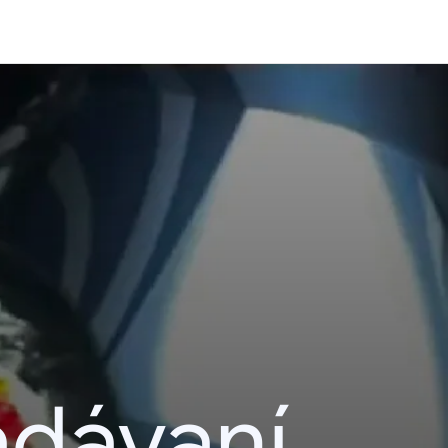
adávaní