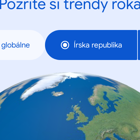
Pozrite si trendy rok
globálne
Írska republika