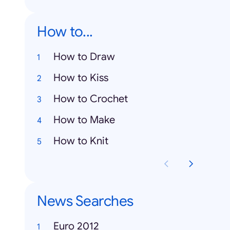
How to...
How to Draw
How to Kiss
How to Crochet
How to Make
How to Knit
News Searches
Euro 2012