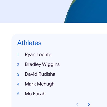
Athletes
Ryan Lochte
Bradley Wiggins
David Rudisha
Mark Mchugh
Mo Farah