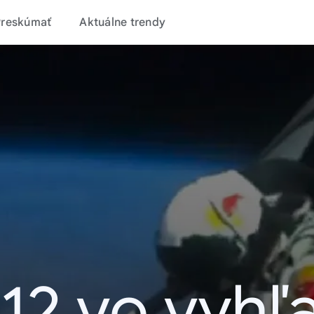
Preskúmať
Aktuálne trendy
12 vo vyhľ