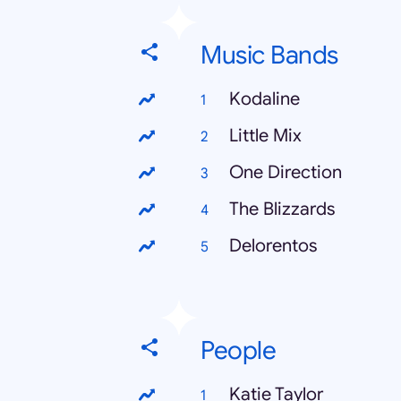
Music Bands
Kodaline
Little Mix
One Direction
The Blizzards
Delorentos
People
Katie Taylor