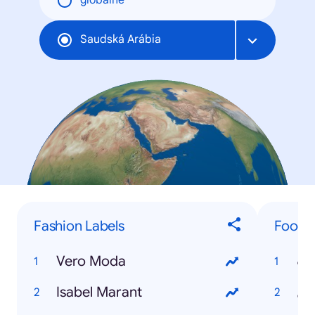
globálne
Saudská Arábia
Fashion Labels
Food &
Vero Moda
نب
Isabel Marant