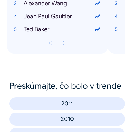
Alexander Wang
اخ
Jean Paul Gaultier
نة
Ted Baker
روم
Preskúmajte, čo bolo v trende
2011
2010