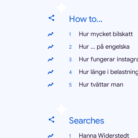
How to...
Hur mycket bilskatt
Hur ... på engelska
Hur fungerar instag
Hur länge i belastnin
Hur tvättar man
Searches
Hanna Widerstedt