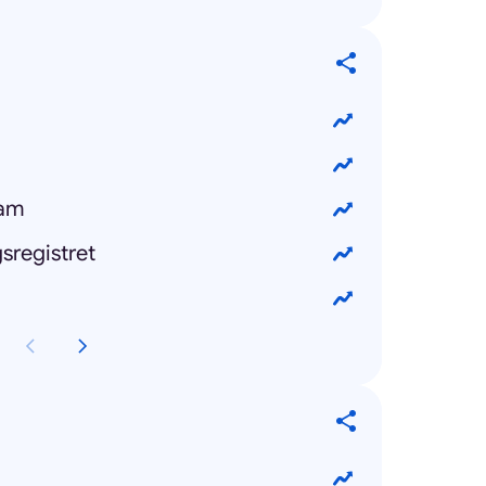
ram
gsregistret