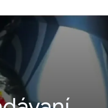
adávaní