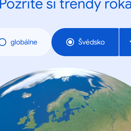
Pozrite si trendy rok
globálne
Švédsko