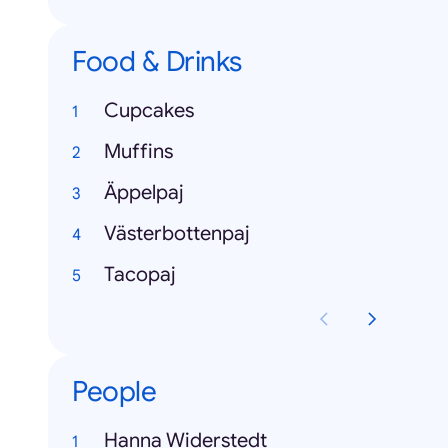
Food & Drinks
Cupcakes
Muffins
Äppelpaj
Västerbottenpaj
Tacopaj
People
Hanna Widerstedt