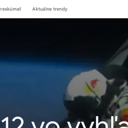
Preskúmať
Aktuálne trendy
12 vo vyhľ