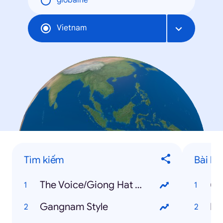
globálne
Vietnam
Tìm kiếm
Bài há
The Voice/Giong Hat Viet
(B
Gangnam Style
Ha