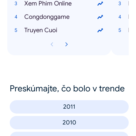
Xem Phim Online
Ng
Congdonggame
Fr
Truyen Cuoi
I 
Preskúmajte, čo bolo v trende
2011
2010