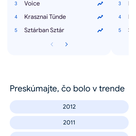
Voice
By
Krasznai Tünde
Pi
Sztárban Sztár
Sz
Preskúmajte, čo bolo v trende
2012
2011