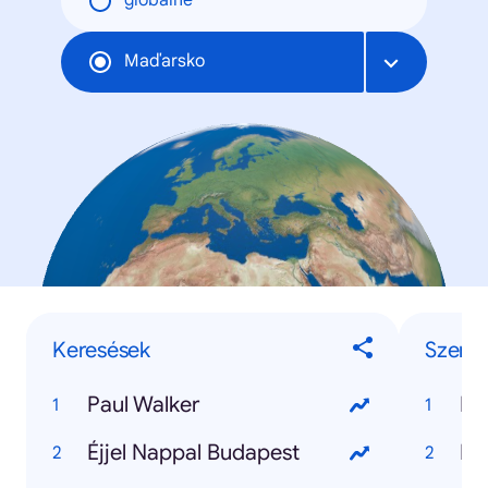
globálne
Maďarsko
Keresések
Szemé
Paul Walker
Pa
Éjjel Nappal Budapest
Kr