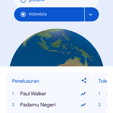
globálne
Indonézia
Penelusuran
Tokoh
Paul Walker
Pa
Padamu Negeri
Ey