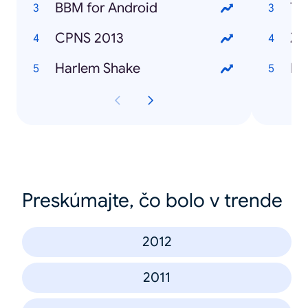
BBM for Android
Te
CPNS 2013
Za
Harlem Shake
Fa
Preskúmajte, čo bolo v trende
2012
2011