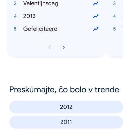
Valentijnsdag
Pa
2013
He
Gefeliciteerd
Va
Preskúmajte, čo bolo v trende
2012
2011