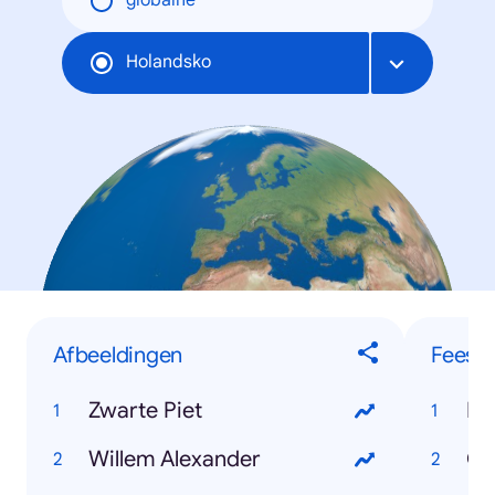
globálne
Holandsko
Afbeeldingen
Feest
Zwarte Piet
Ko
Willem Alexander
Ca