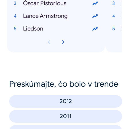
Óscar Pistorious
I l
Lance Armstrong
Di
Liedson
Bl
Preskúmajte, čo bolo v trende
2012
2011