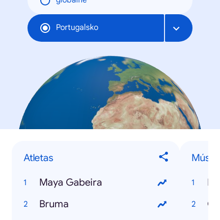
globálne
Portugalsko
Atletas
Músic
Maya Gabeira
Ha
Bruma
Ga