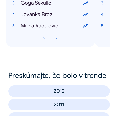
Goga Sekulic
Su
Jovanka Broz
Pa
Mirna Radulović
Vel
Preskúmajte, čo bolo v trende
2012
2011