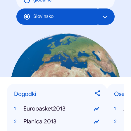
globálne
Slovinsko
Dogodki
Osebe
Eurobasket2013
Alj
Planica 2013
Bor