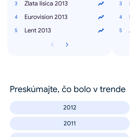
Zlata lisica 2013
Ma
Eurovision 2013
Iv
Lent 2013
Al
Preskúmajte, čo bolo v trende
2012
2011