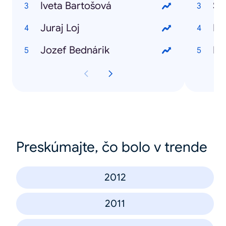
Iveta Bartošová
So
Juraj Loj
HT
Jozef Bednárik
HT
Preskúmajte, čo bolo v trende
2012
2011