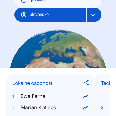
globálne
Slovensko
Lokálne osobnosti
Techno
Ewa Farna
Sa
Marian Kotleba
iP