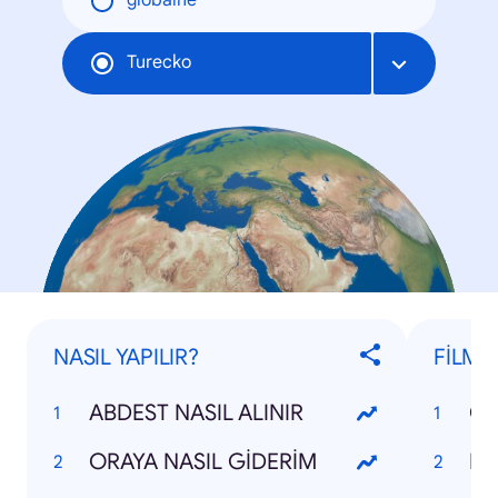
globálne
Turecko
NASIL YAPILIR?
FİLML
ABDEST NASIL ALINIR
CE
ORAYA NASIL GİDERİM
EV