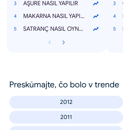
AŞURE NASIL YAPILIR
MAKARNA NASIL YAPILIR
RO
SATRANÇ NASIL OYNANIR
HÜ
Preskúmajte, čo bolo v trende
2012
2011