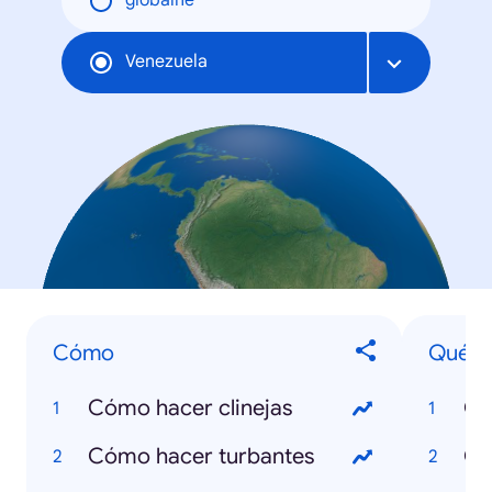
globálne
Venezuela
Cómo
Qué e
Cómo hacer clinejas
Qu
Cómo hacer turbantes
Qu