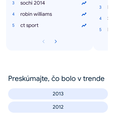
sochi 2014
Maj
robin williams
Šá
ct sport
Ma
Preskúmajte, čo bolo v trende
2013
2012