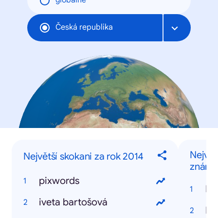
globálne
Česká republika
Největ
Největší skokani za rok 2014
známý
pixwords
Iv
iveta bartošová
Ev