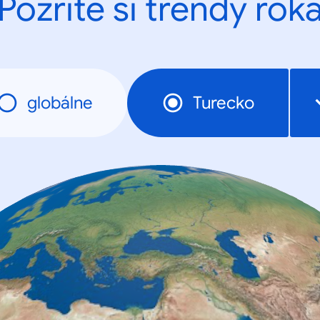
Pozrite si trendy rok
globálne
Turecko