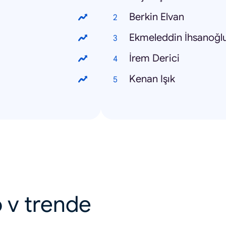
Berkin Elvan
Ekmeleddin İhsanoğl
İrem Derici
Kenan Işık
 v trende