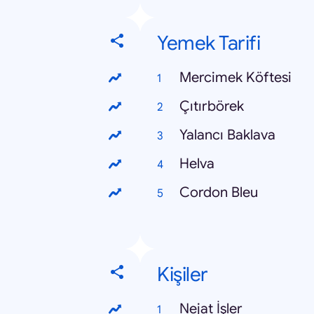
Yemek Tarifi
Mercimek Köftesi
Çıtırbörek
Yalancı Baklava
Helva
Cordon Bleu
Kişiler
Nejat İşler