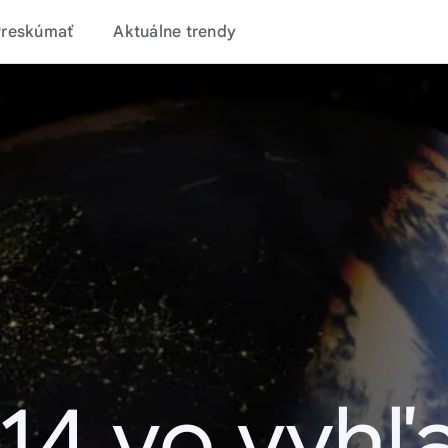
Preskúmať
Aktuálne trendy
14 vo vyhľ