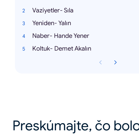
Vaziyetler- Sıla
Yeniden- Yalın
Naber- Hande Yener
Koltuk- Demet Akalın
Preskúmajte, čo bolo