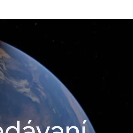
adávaní