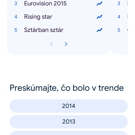
Eurovision 2015
Hí
Rising star
Ne
Sztárban sztár
Om
Preskúmajte, čo bolo v trende
2014
2013