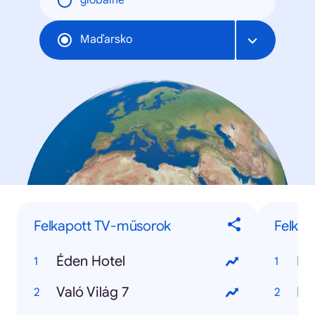
globálne
Maďarsko
Felkapott TV-műsorok
Felkap
Éden Hotel
Fo
Való Világ 7
Me