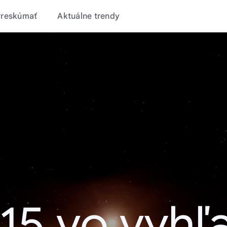
Preskúmať
Aktuálne trendy
15 vo vyhľ