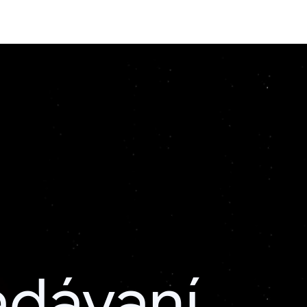
adávaní