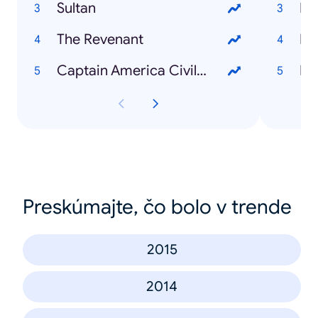
Sultan
Ri
The Revenant
Do
Captain America Civil War
Ra
Preskúmajte, čo bolo v trende
2015
2014