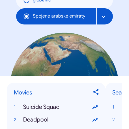
globálne
Spojené arabské emiráty
Movies
Searc
Suicide Squad
UE
Deadpool
Po