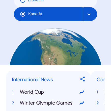
globálne
Kanada
International News
Consu
World Cup
Fo
Winter Olympic Games
Bi