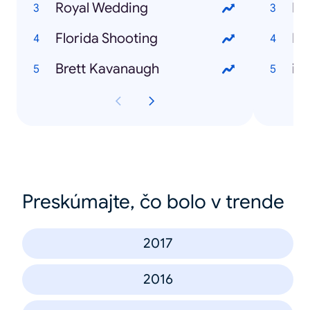
Royal Wedding
Florida Shooting
Fal
Brett Kavanaugh
iP
Preskúmajte, čo bolo v trende
2017
2016