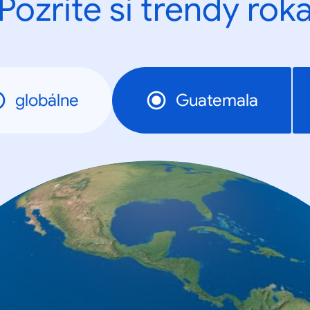
Pozrite si trendy rok
globálne
Guatemala