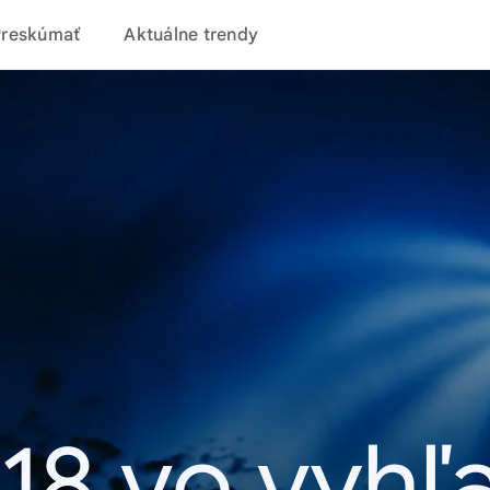
Preskúmať
Aktuálne trendy
18 vo vyhľ