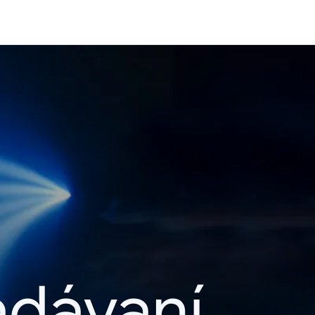
adávaní