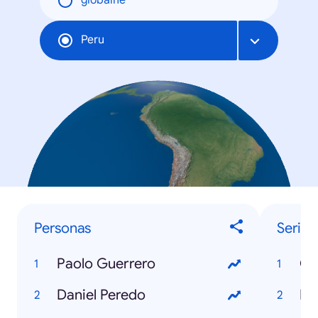
globálne
Peru
Personas
Series
Paolo Guerrero
Oj
Daniel Peredo
Dr