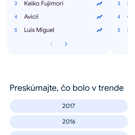
Keiko Fujimori
Los
Avicii
Cu
Luis Miguel
Mi
Preskúmajte, čo bolo v trende
2017
2016