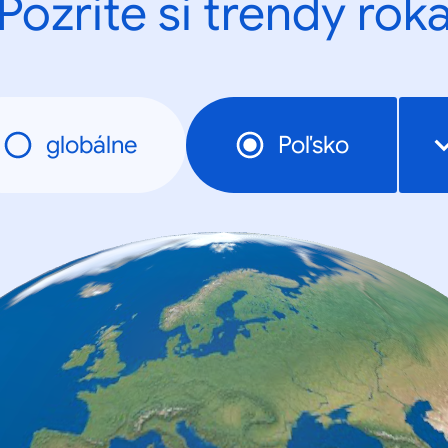
Pozrite si trendy rok
globálne
Poľsko