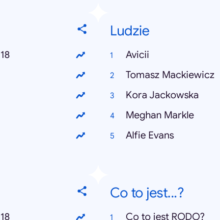
Ludzie
018
Avicii
Tomasz Mackiewicz
Kora Jackowska
Meghan Markle
Alfie Evans
Co to jest...?
018
Co to jest RODO?