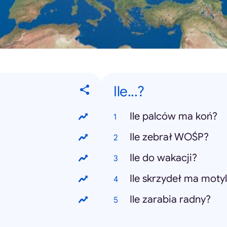
Ile...?
Ile palców ma koń?
Ile zebrał WOŚP?
Ile do wakacji?
Ile skrzydeł ma moty
Ile zarabia radny?