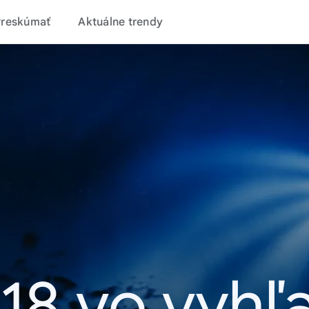
Preskúmať
Aktuálne trendy
18 vo vyhľ