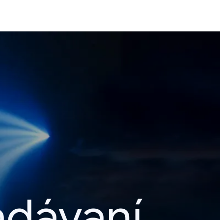
adávaní