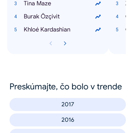
Tina Maze
Zv
Burak Özçivit
Čr
Khloé Kardashian
Ob
Preskúmajte, čo bolo v trende
2017
2016