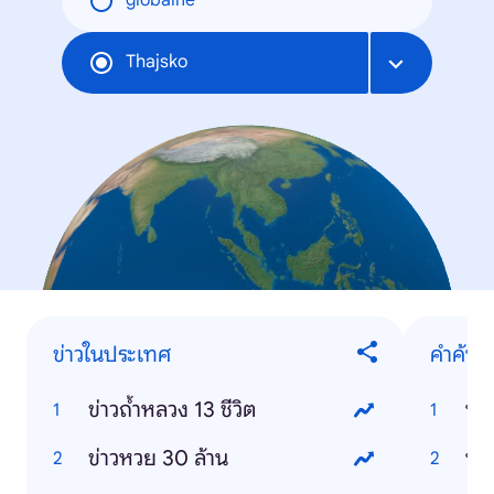
globálne
Thajsko
ข่าวในประเทศ
คำค้นห
ข่าวถ้ำหลวง 13 ชีวิต
บุพ
ข่าวหวย 30 ล้าน
บอ