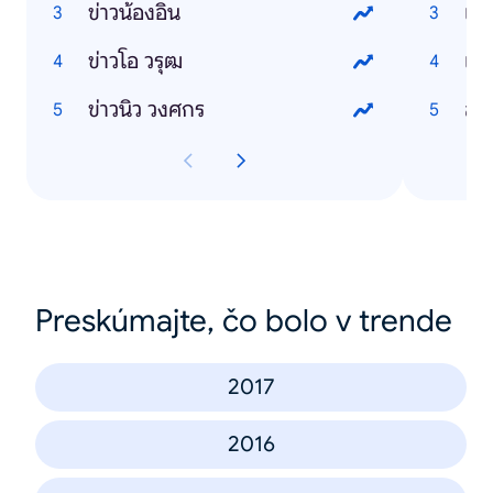
ข่าวน้องอิน
เมี
ข่าวโอ วรุฒ
เล
ข่าวนิว วงศกร
สั
Preskúmajte, čo bolo v trende
2017
2016