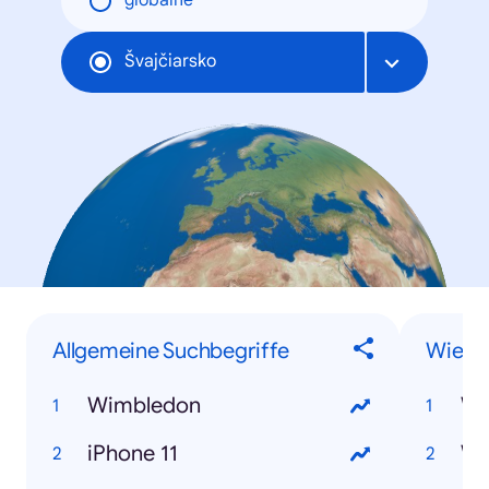
globálne
Švajčiarsko
Allgemeine Suchbegriffe
Wie-F
Wimbledon
iPhone 11