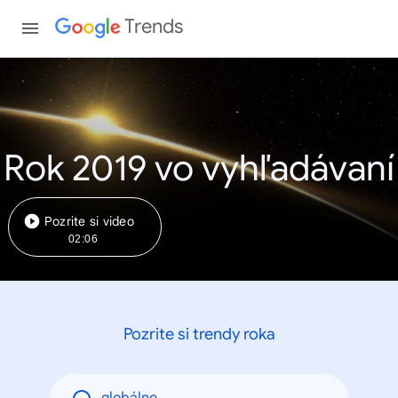
Trends
Rok 2019 vo vyhľadávaní
Pozrite si video
02:06
Pozrite si trendy roka