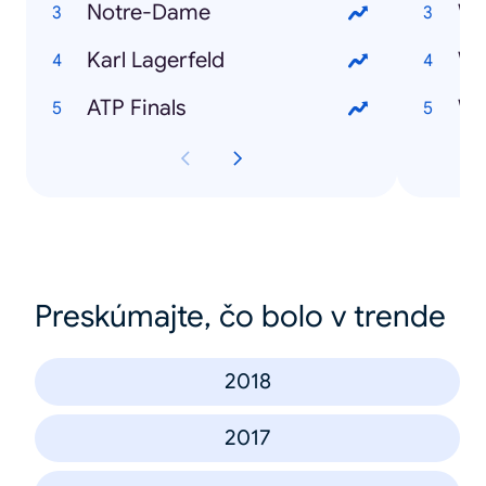
Notre-Dame
Karl Lagerfeld
Wi
ATP Finals
Preskúmajte, čo bolo v trende
2018
2017