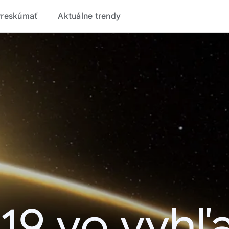
Preskúmať
Aktuálne trendy
19 vo vyhľ