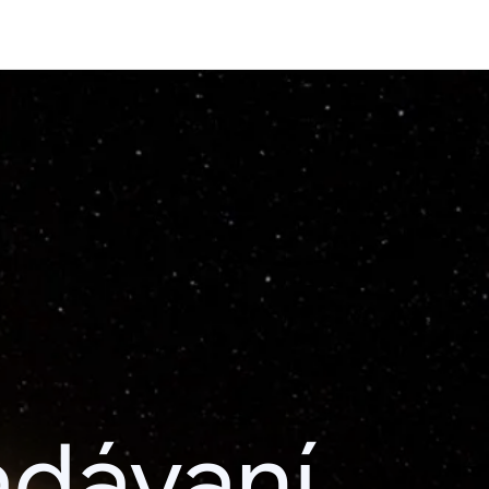
adávaní