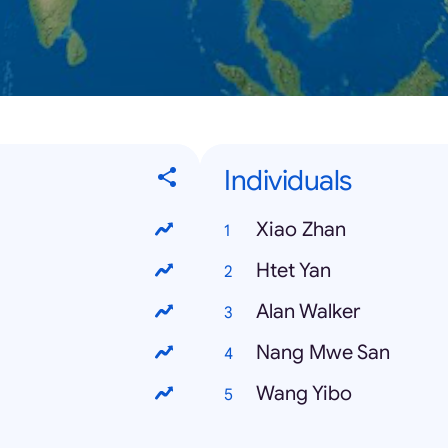
Individuals
Xiao Zhan
Htet Yan
Alan Walker
Nang Mwe San
Wang Yibo