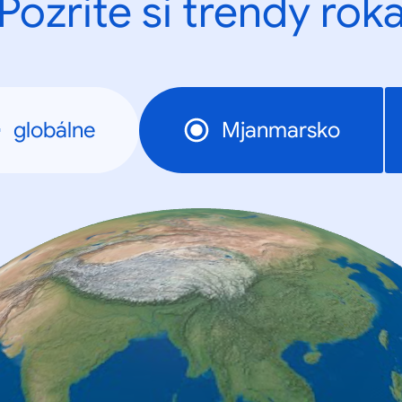
Pozrite si trendy rok
globálne
Mjanmarsko