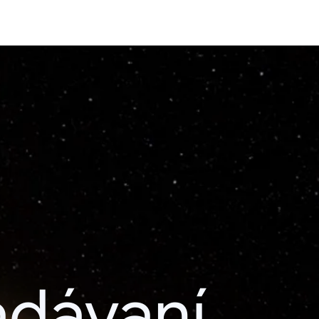
adávaní