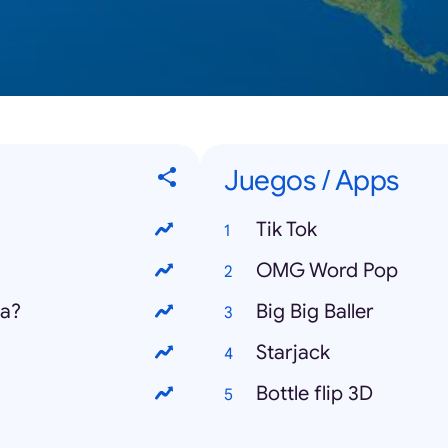
Juegos / Apps
Tik Tok
OMG Word Pop
la?
Big Big Baller
Starjack
Bottle flip 3D