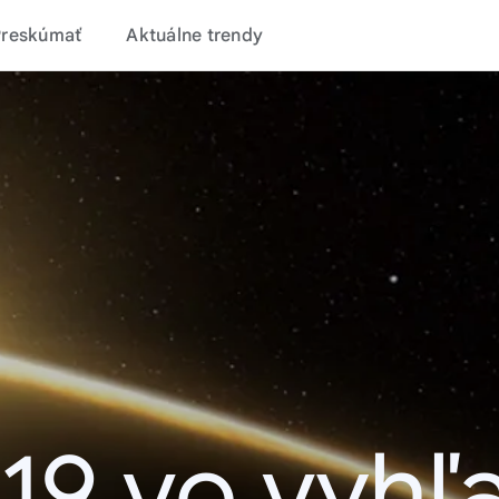
Preskúmať
Aktuálne trendy
19 vo vyhľ