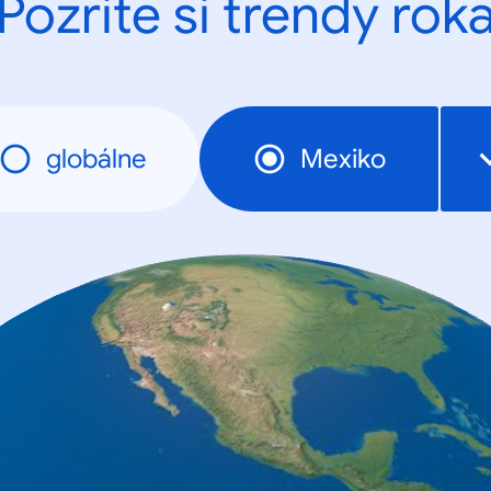
Pozrite si trendy rok
globálne
Mexiko