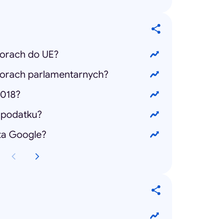
orach do UE?
orach parlamentarnych?
2018?
 podatku?
ta Google?