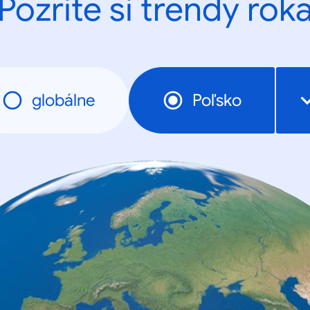
Pozrite si trendy rok
globálne
Poľsko