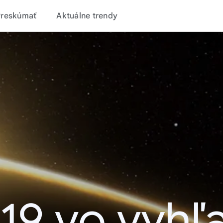
Preskúmať
Aktuálne trendy
19 vo vyhľ