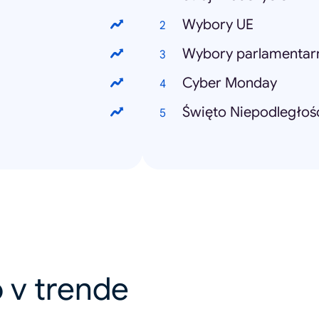
Wybory UE
Wybory parlamentar
Cyber Monday
Święto Niepodległoś
 v trende