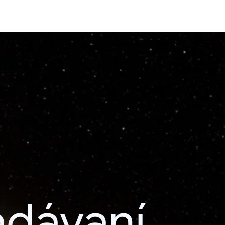
adávaní