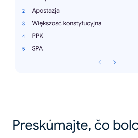
Apostazja
Większość konstytucyjna
PPK
SPA
Preskúmajte, čo bolo