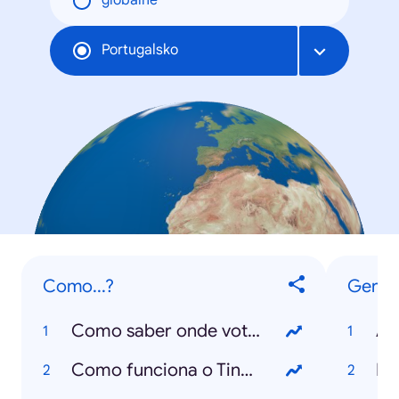
globálne
Portugalsko
Como...?
Geral
Como saber onde votar?
Ân
Como funciona o Tinder?
Fl