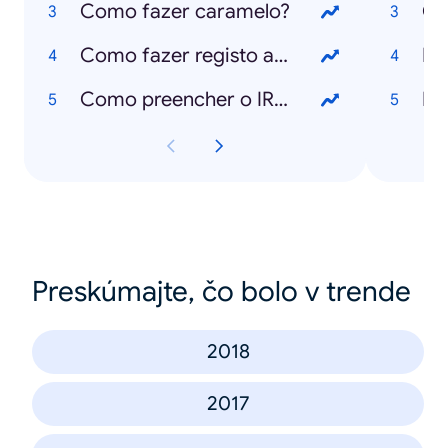
Como fazer caramelo?
Ca
Como fazer registo animal no SIAC?
Ed
Como preencher o IRS?
Mu
Preskúmajte, čo bolo v trende
2018
2017