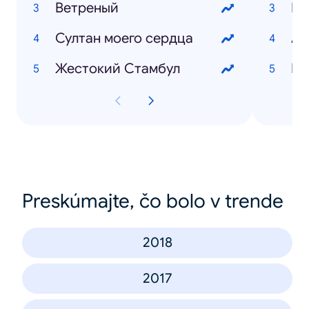
Ветреный
Султан моего сердца
Жестокий Стамбул
Юл
Preskúmajte, čo bolo v trende
2018
2017