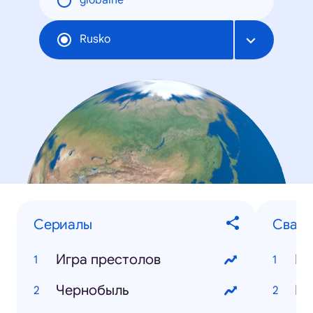
globálne
Rusko
Сериалы
Свад
Игра престолов
Чернобыль