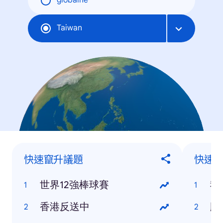
globálne
Taiwan
快速竄升議題
快速
世界12強棒球賽
我
香港反送中
颱