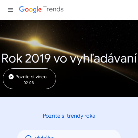
Trends
Rok 2019 vo vyhľadávaní
Pozrite si video
02:06
Pozrite si trendy roka