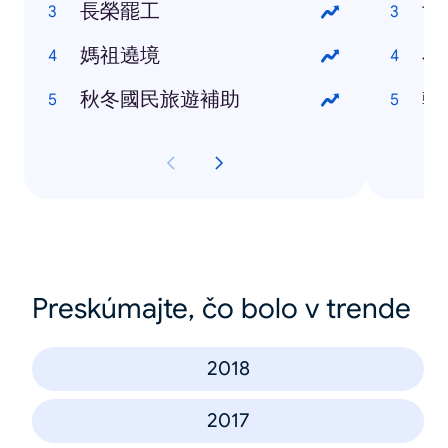
長榮罷工
世
媽祖遶境
小
秋冬國民旅遊補助
韓
Preskúmajte, čo bolo v trende
2018
2017