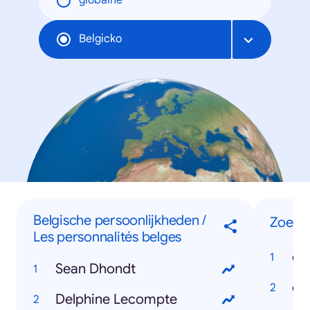
globálne
Belgicko
Belgische persoonlijkheden /
Zoeko
Les personnalités belges
co
Sean Dhondt
Delphine Lecompte