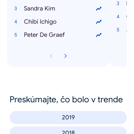
Sandra Kim
C
Chibi Ichigo
Jo
Peter De Graef
Preskúmajte, čo bolo v trende
2019
2018